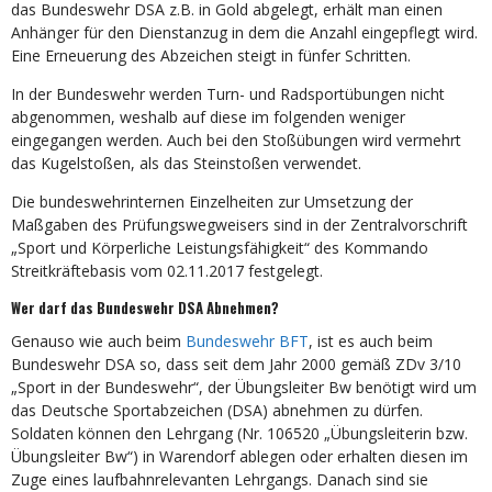
das Bundeswehr DSA z.B. in Gold abgelegt, erhält man einen
Anhänger für den Dienstanzug in dem die Anzahl eingepflegt wird.
Eine Erneuerung des Abzeichen steigt in fünfer Schritten.
In der Bundeswehr werden Turn- und Radsportübungen nicht
abgenommen, weshalb auf diese im folgenden weniger
eingegangen werden. Auch bei den Stoßübungen wird vermehrt
das Kugelstoßen, als das Steinstoßen verwendet.
Die bundeswehrinternen Einzelheiten zur Umsetzung der
Maßgaben des Prüfungswegweisers sind in der Zentralvorschrift
„Sport und Körperliche Leistungsfähigkeit“ des Kommando
Streitkräftebasis vom 02.11.2017 festgelegt.
Wer darf das Bundeswehr DSA Abnehmen?
Genauso wie auch beim
Bundeswehr BFT
, ist es auch beim
Bundeswehr DSA so, dass seit dem Jahr 2000 gemäß ZDv 3/10
„Sport in der Bundeswehr“, der Übungsleiter Bw benötigt wird um
das Deutsche Sportabzeichen (DSA) abnehmen zu dürfen.
Soldaten können den Lehrgang (Nr. 106520 „Übungsleiterin bzw.
Übungsleiter Bw“) in Warendorf ablegen oder erhalten diesen im
Zuge eines laufbahnrelevanten Lehrgangs. Danach sind sie